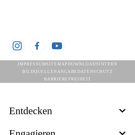
Jugendkalender
Aktuelle Meldungen
Social media
Besuche uns auch auf:
IMPRESSUM
SITEMAP
DOWNLOADS
INTERN
BILDQUELLENANGABE
DATENSCHUTZ
BARRIEREFREIHEIT
Entdecken
Engagieren