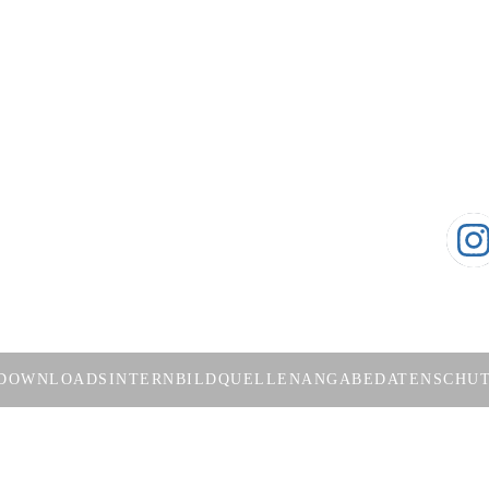
ten
Aktuelles
Soc
0 Uhr
Jugendkalender
Besuch
 Uhr
Aktuelle Meldungen
r und 14:00 – 17:00 Uhr
ereinbarung
DOWNLOADS
INTERN
BILDQUELLENANGABE
DATENSCHU