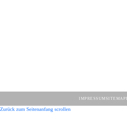
Kontakt
Öffnungszei
Kreisjugendring Bayreuth
Mo, Di: 08:00 – 14:0
Mi, Fr: 08:00 - 12:00
Markgrafenallee 5
Do: 08:00 – 12:00 Uh
95448 Bayreuth
sowie Termine nach V
Telefon: 0921 / 728 198
Telefax: 0921 / 728 88 198
Email: kreisjugendring@lra-bt.bayern.de
IMPRESSUM
SITEMAP
Zurück zum Seitenanfang scrollen