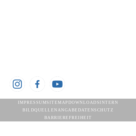
Mo, Di: 08:00 – 14:00 Uhr
Mi, Fr: 08:00 - 12:00 Uhr
Do: 08:00 – 12:00 Uhr und 14:00 – 17:00 Uhr
sowie Termine nach Vereinbarung
Aktuelles
Jugendkalender
Aktuelle Meldungen
Social media
Besuche uns auch auf:
IMPRESSUM
SITEMAP
DOWNLOADS
INTERN
BILDQUELLENANGABE
DATENSCHUTZ
BARRIEREFREIHEIT